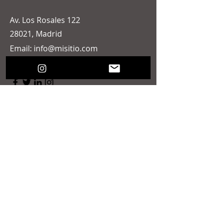
Av. Los Rosales 122
28021, Madrid
Email:
info@misitio.com
Tel:
914-123-456
Nombre
Apellido
Email