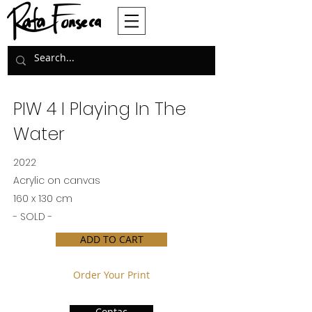
PIW 4 I Playing In The
Water
2022
Acrylic on canvas
160 x 130 cm
- SOLD -
ADD TO CART
Order Your Print
Contac