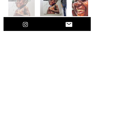
Previous
Next
Rafa Fonseca
© 2024
By hyperrealism artist Rafa Fonseca
Rafafonsecaart@gmail.com
Este curso es para uso personal e intransferible, no 
se puede copiar compartir o difundir por ninguna 
plataforma, como tampoco usarlo para  enseñar sin 
el permiso por escrito de Rafa Fonseca, el 