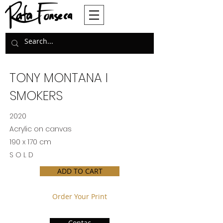
TONY MONTANA I
SMOKERS
2020
Acrylic on canvas
190 x 170 cm
S O L D
ADD TO CART
Order Your Print
Contac