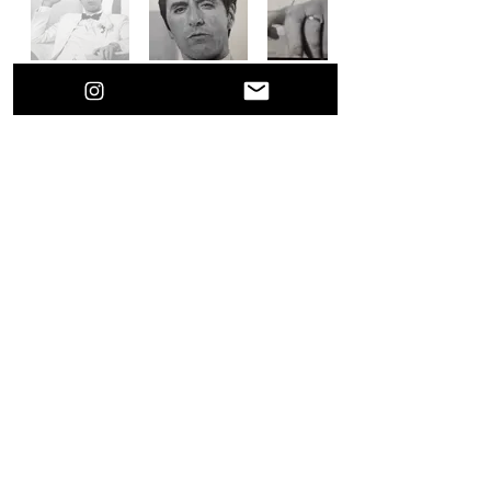
Previous
Next
Rafa Fonseca
© 2024
By hyperrealism artist Rafa Fonseca
Rafafonsecaart@gmail.com
Este curso es para uso personal e intransferible, no 
se puede copiar compartir o difundir por ninguna 
plataforma, como tampoco usarlo para  enseñar sin 
el permiso por escrito de Rafa Fonseca, el 