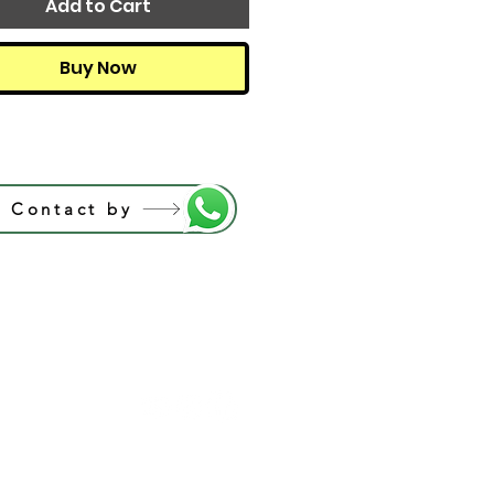
Add to Cart
Buy Now
Contact by
Rafafonsecaart@gmail.com
usarlo para  enseñar sin el permiso por 
res en Rafa Airbrush School.