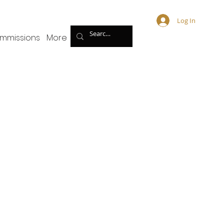
Log In
mmissions
More