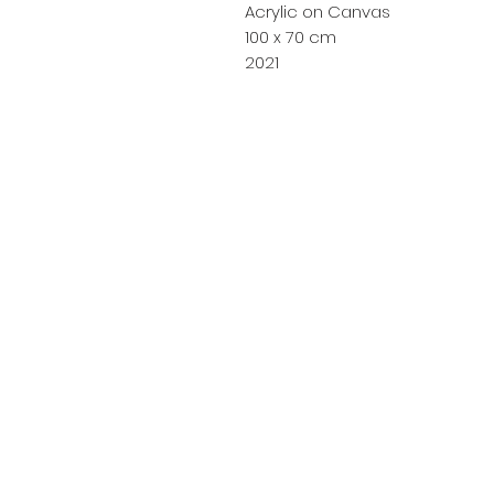
Acrylic on Canvas
100 x 70 cm
2021
Rafa Fonseca
© 2024
By hyperrealism artist Rafa
Este curso es para uso personal e intransfe
escrito de Rafa Fonseca, el in