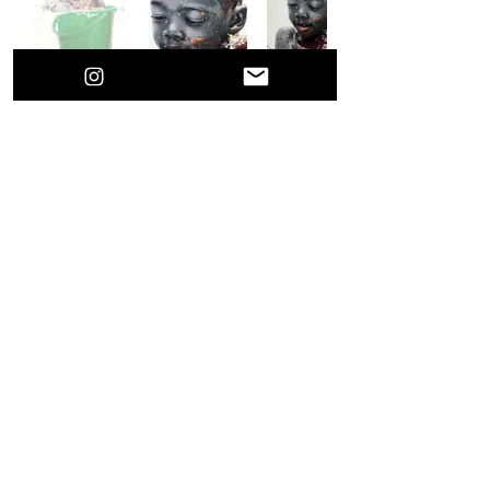
Anterior
próximo
Rafa Fonseca
© 2021 Por el artista de hiperrealismo Rafa
Fonseca
Rafafonsecaart@gmail.com
Este curso es para uso personal e intransferible, no 
se puede copiar compartir o difundir por ninguna 
plataforma, como tampoco usarlo para  enseñar sin 
el permiso por escrito de Rafa Fonseca, el 
incumplimiento de esto dará por finalizada esta y 