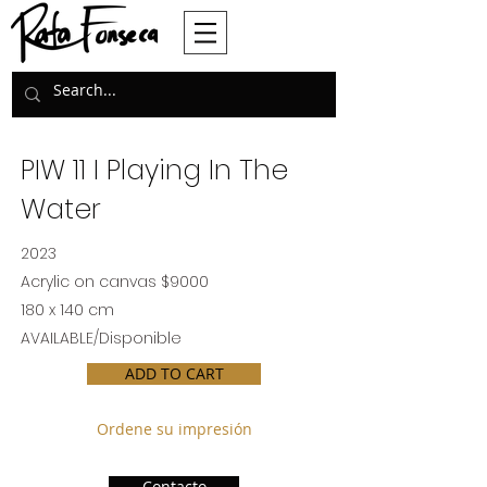
PIW 11 I Playing In The
Water
2023
Acrylic on canvas $9000
180 x 140 cm
AVAILABLE/Disponible
ADD TO CART
Ordene su impresión
Contacto