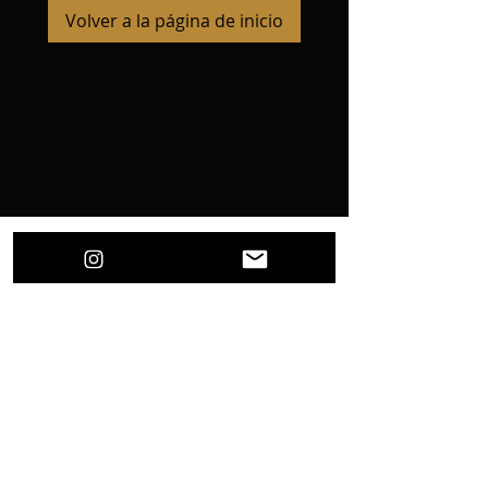
Volver a la página de inicio
Rafa Fonseca
© 2021 Por el artista de hiperrealismo Rafa
Fonseca
Rafafonsecaart@gmail.com
Este curso es para uso personal e intransferible, no 