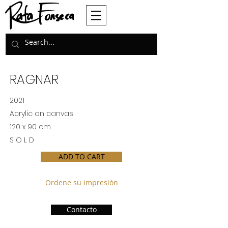
RAGNAR
2021
Acrylic on canvas
120 x 90 cm
S O L D
ADD TO CART
Ordene su impresión
Contacto