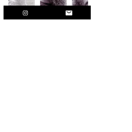
Anterior
próximo
Rafa Fonseca
© 2021 Por el artista de hiperrealismo Rafa
Fonseca
Rafafonsecaart@gmail.com
Este curso es para uso personal e intransferible, no 
se puede copiar compartir o difundir por ninguna 
plataforma, como tampoco usarlo para  enseñar sin 
el permiso por escrito de Rafa Fonseca, el 
incumplimiento de esto dará por finalizada esta y 
cualquier otra suscripción a los talleres en Rafa 
Airbrush School.